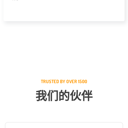
TRUSTED BY OVER 1500
我们的伙伴