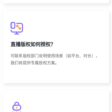
直播版权如何授权？
可联系版权部门说明使用场景（如平台、时长），
我们将提供专属授权方案。