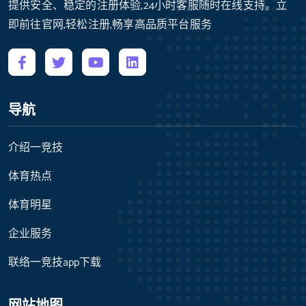
提供安全、稳定的注册体验,24小时客服随时在线支持。立
即前往官网,轻松注册,畅享高品质平台服务
导航
介绍一竞技
体育热点
体育明星
企业服务
联络一竞技app下载
网站地图